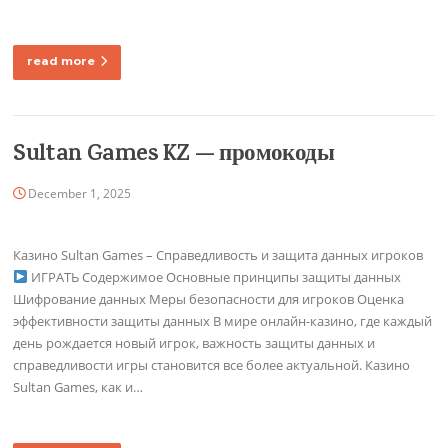
read more
Sultan Games KZ — промокоды
December 1, 2025
Казино Sultan Games – Справедливость и защита данных игроков
ИГРАТЬ Содержимое Основные принципы защиты данных
Шифрование данных Меры безопасности для игроков Оценка
эффективности защиты данных В мире онлайн-казино, где каждый
день рождается новый игрок, важность защиты данных и
справедливости игры становится все более актуальной. Казино
Sultan Games, как и…