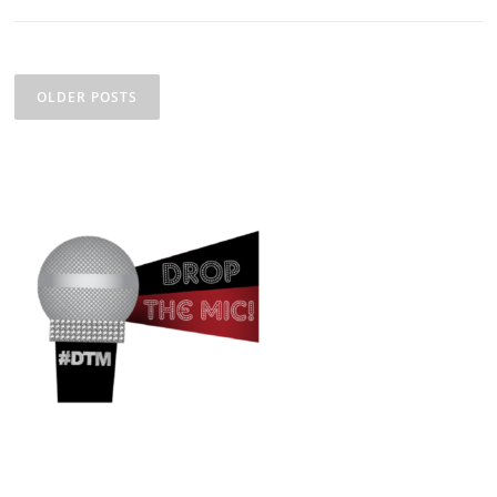
Posts
navigation
OLDER POSTS