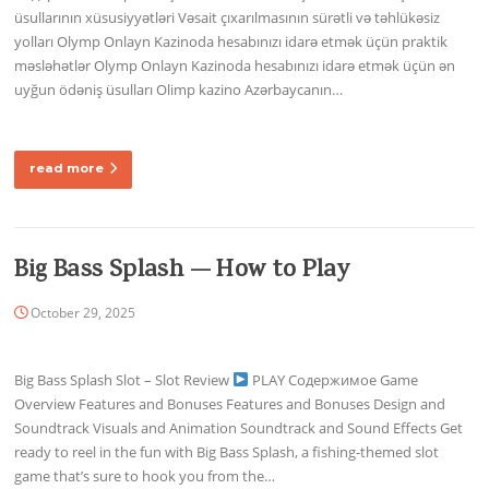
üsullarının xüsusiyyətləri Vəsait çıxarılmasının sürətli və təhlükəsiz
yolları Olymp Onlayn Kazinoda hesabınızı idarə etmək üçün praktik
məsləhətlər Olymp Onlayn Kazinoda hesabınızı idarə etmək üçün ən
uyğun ödəniş üsulları Olimp kazino Azərbaycanın…
read more
Big Bass Splash — How to Play
October 29, 2025
Big Bass Splash Slot – Slot Review
PLAY Содержимое Game
Overview Features and Bonuses Features and Bonuses Design and
Soundtrack Visuals and Animation Soundtrack and Sound Effects Get
ready to reel in the fun with Big Bass Splash, a fishing-themed slot
game that’s sure to hook you from the…