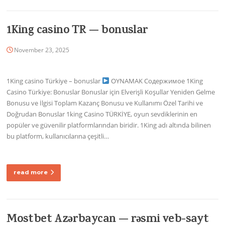
1King casino TR — bonuslar
November 23, 2025
1King casino Türkiye – bonuslar
OYNAMAK Содержимое 1King
Casino Türkiye: Bonuslar Bonuslar için Elverişli Koşullar Yeniden Gelme
Bonusu ve İlgisi Toplam Kazanç Bonusu ve Kullanımı Özel Tarihi ve
Doğrudan Bonuslar 1king Casino TÜRKİYE, oyun sevdiklerinin en
popüler ve güvenilir platformlarından biridir. 1King adı altında bilinen
bu platform, kullanıcılarına çeşitli…
read more
Mostbet Azərbaycan — rəsmi veb-sayt