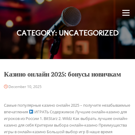
Skip
to
Menu
content
CATEGORY:
UNCATEGORIZED
Казино онлайн 2025: бонусы новичкам
December 10, 2025
Самые популярные казино онлайн 2025 – получите незабываемые
впечатления
ИГРАТЬ Содержимое Лучшие онлайн-казино для
игроков из России 1. BitStarz 2. Wildz Как выбрать лучшее онлайн-
казино для себя Критерии выбора онлайн-казино Преимущества
игры в онлайн-казино Большой выбор игр В наше время