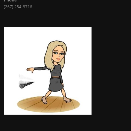
(267) 254-3716