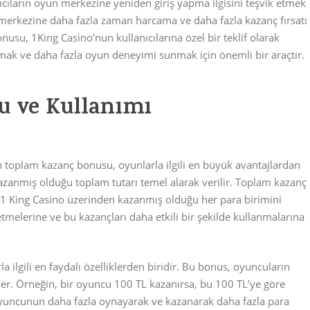
ıların oyun merkezine yeniden giriş yapma ilgisini teşvik etmek
un merkezine daha fazla zaman harcama ve daha fazla kazanç fırsatı
usu, 1King Casino’nun kullanıcılarına özel bir teklif olarak
umak ve daha fazla oyun deneyimi sunmak için önemli bir araçtır.
u ve Kullanımı
 toplam kazanç bonusu, oyunlarla ilgili en büyük avantajlardan
zanmış olduğu toplam tutarı temel alarak verilir. Toplam kazanç
1 King Casino üzerinden kazanmış olduğu her para birimini
tmelerine ve bu kazançları daha etkili bir şekilde kullanmalarına
ilgili en faydalı özelliklerden biridir. Bu bonus, oyuncuların
rler. Örneğin, bir oyuncu 100 TL kazanırsa, bu 100 TL’ye göre
oyuncunun daha fazla oynayarak ve kazanarak daha fazla para