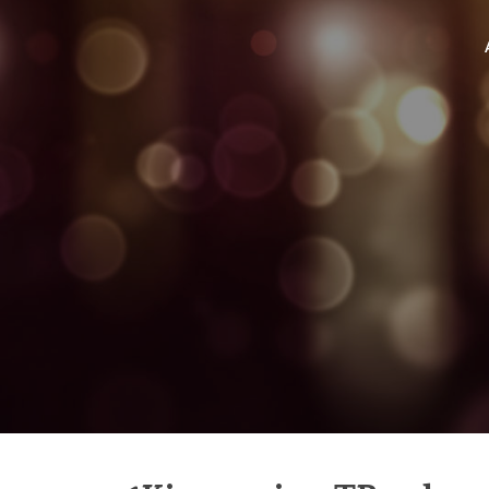
Skip
to
content