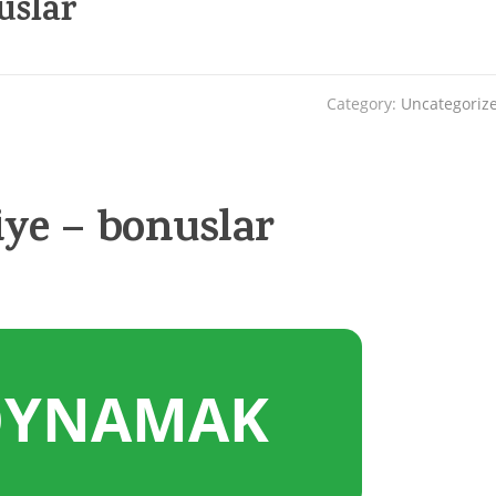
uslar
Category:
Uncategoriz
iye – bonuslar
YNAMAK