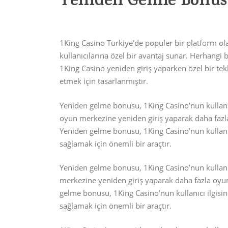
Yeniden Gelme Bonusu 
1King Casino Türkiye’de popüler bir platform o
kullanıcılarına özel bir avantaj sunar. Herhang
1King Casino yeniden giriş yaparken özel bir tek
etmek için tasarlanmıştır.
Yeniden gelme bonusu, 1King Casino’nun kullanıcıla
oyun merkezine yeniden giriş yaparak daha fazla
Yeniden gelme bonusu, 1King Casino’nun kullan
sağlamak için önemli bir araçtır.
Yeniden gelme bonusu, 1King Casino’nun kullanıcıl
merkezine yeniden giriş yaparak daha fazla oyun
gelme bonusu, 1King Casino’nun kullanıcı ilgi
sağlamak için önemli bir araçtır.