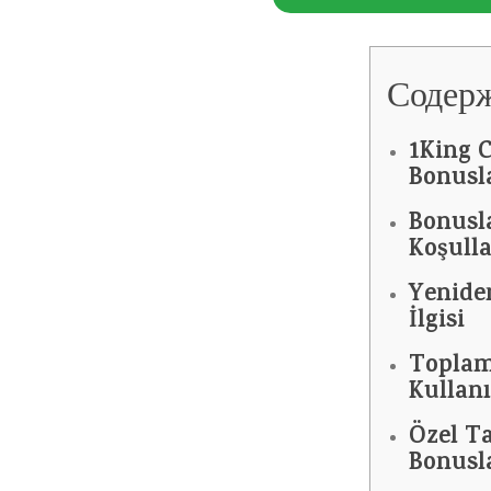
Содер
1King 
Bonusl
Bonusla
Koşull
Yenide
İlgisi
Toplam
Kullan
Özel T
Bonusl