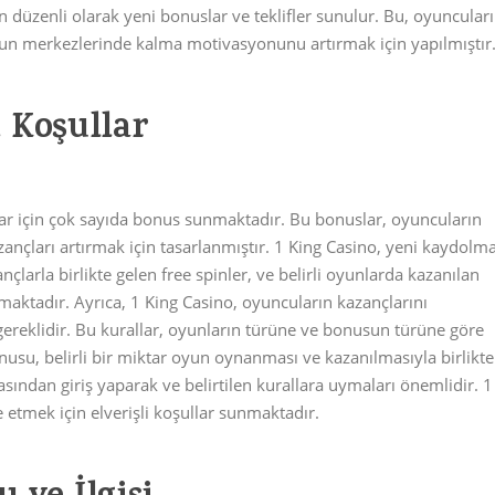
n düzenli olarak yeni bonuslar ve teklifler sunulur. Bu, oyuncular
un merkezlerinde kalma motivasyonunu artırmak için yapılmıştır
i Koşullar
r için çok sayıda bonus sunmaktadır. Bu bonuslar, oyuncuların
nçları artırmak için tasarlanmıştır. 1 King Casino, yeni kaydolm
larla birlikte gelen free spinler, ve belirli oyunlarda kazanılan
aktadır. Ayrıca, 1 King Casino, oyuncuların kazançlarını
gereklidir. Bu kurallar, oyunların türüne ve bonusun türüne göre
usu, belirli bir miktar oyun oynanması ve kazanılmasıyla birlikte
fasından giriş yaparak ve belirtilen kurallara uymaları önemlidir. 1
etmek için elverişli koşullar sunmaktadır.