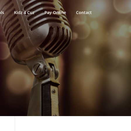
ls
Kidz 4 Cuz
Pay Online
Contact