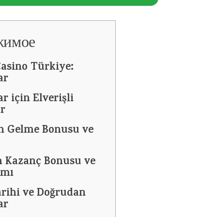
жимое
Casino Türkiye:
ar
r için Elverişli
ar
n Gelme Bonusu ve
 Kazanç Bonusu ve
ımı
arihi ve Doğrudan
ar