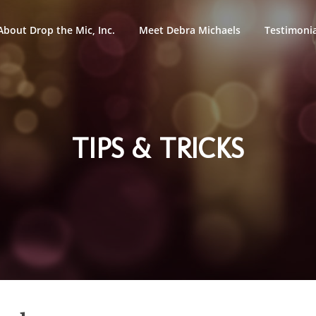
About Drop the Mic, Inc.
Meet Debra Michaels
Testimonia
TIPS & TRICKS