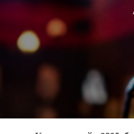
Skip
to
content