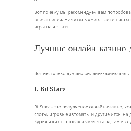
Вот почему мы рекомендуем вам попробова
впечатления. Ниже вы можете найти наш спи
игры на деньги.
Лучшие онлайн-казино д
Вот несколько лучших онлайн-казино для иг
1.
BitStarz
BitStarz – это популярное онлайн-казино, к
слоты, игровые автоматы и другие игры на д
Курильских островах и является одним из л