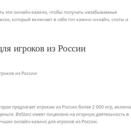
ть эти онлайн-казино, чтобы получать незабываемые
сок, который включает в себя топ казино онлайн, слоты и
ля игроков из России
роков из России:
оторое предлагает игрокам из России более 2 000 игр, включа
еньги. BitStarz имеет лицензию на игорную деятельность в
учших онлайн-казино для игроков из России.