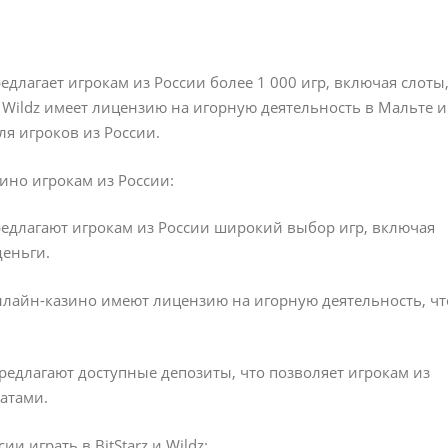
редлагает игрокам из России более 1 000 игр, включая слоты
 Wildz имеет лицензию на игорную деятельность в Мальте и
я игроков из России.
ино игрокам из России:
редлагают игрокам из России широкий выбор игр, включая
деньги.
онлайн-казино имеют лицензию на игорную деятельность, чт
редлагают доступные депозиты, что позволяет игрокам из
атами.
и играть в BitStarz и Wildz: