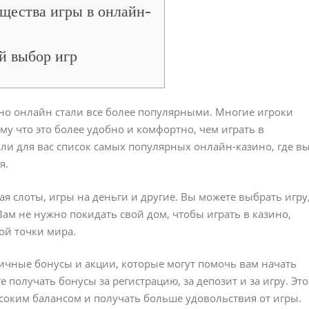
щества игры в онлайн-
й выбор игр
ино онлайн стали все более популярными. Многие игроки
му что это более удобно и комфортно, чем играть в
ли для вас список самых популярных онлайн-казино, где в
я.
 слоты, игры на деньги и другие. Вы можете выбрать игру
Вам не нужно покидать свой дом, чтобы играть в казино,
ой точки мира.
личные бонусы и акции, которые могут помочь вам начать
 получать бонусы за регистрацию, за депозит и за игру. Это
ысоким балансом и получать больше удовольствия от игры.