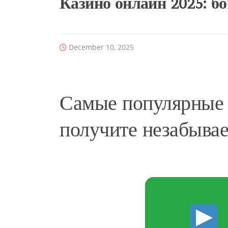
Казино онлайн 2025: б
December 10, 2025
Самые популярные 
получите незабыва