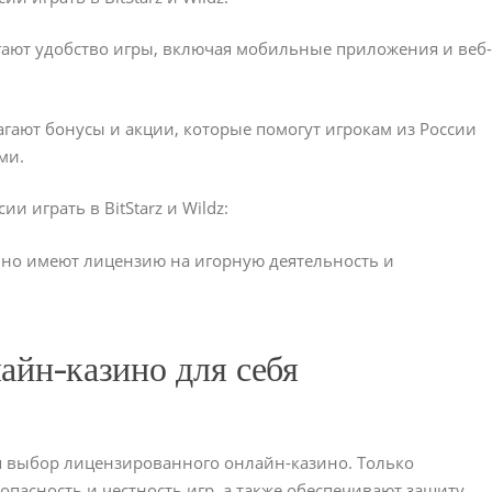
агают удобство игры, включая мобильные приложения и веб-
агают бонусы и акции, которые помогут игрокам из России
ми.
и играть в BitStarz и Wildz:
зино имеют лицензию на игорную деятельность и
.
айн-казино для себя
 выбор лицензированного онлайн-казино. Только
пасность и честность игр, а также обеспечивают защиту